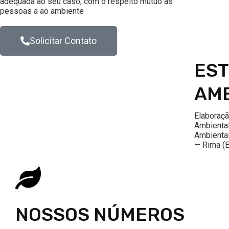
adequada ao seu caso, com o respeito mútuo às
pessoas a ao ambiente
Solicitar Contato
ES
AMB
Elaboraçã
Ambienta
Ambiental
— Rima (E
NOSSOS NÚMEROS