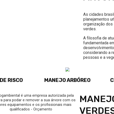
As cidades brasi
planejamentos ur
organização dos
verdes.
A filosofia de at
fundamentada e
desenvolvimento 
considerando a r
pessoas e a vege
DE RISCO
MANEJO ARBÓREO
C
MANEJO
VERDE